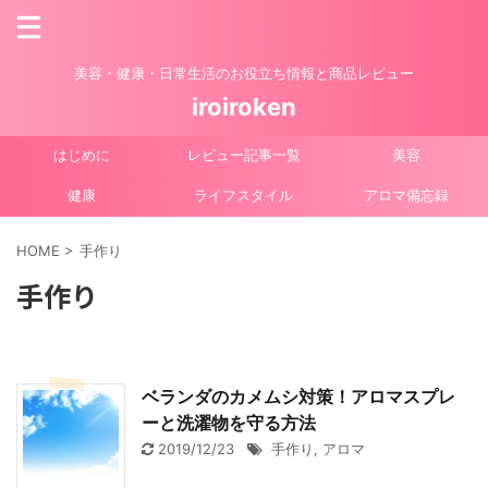
美容・健康・日常生活のお役立ち情報と商品レビュー
iroiroken
はじめに
レビュー記事一覧
美容
健康
ライフスタイル
アロマ備忘録
HOME
>
手作り
手作り
ベランダのカメムシ対策！アロマスプレ
ーと洗濯物を守る方法
2019/12/23
手作り
,
アロマ