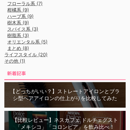
フローラル系 (7)
柑橘系 (9)
ハーブ系 (9)
樹木系 (9)
スパイス系 (3)
樹脂系 (3)
オリエンタル系 (5)
まとめ (8)
ライフスタイル (20)
その他 (1)
新着記事
【どっちがいい？】ストレートアイロンとブラ
シ型ヘアアイロンの仕上がりを比較してみた
【比較レビュー】ネスカフェ ドルチェグスト
「メキシコ」「コロンビア」を飲み比べ！