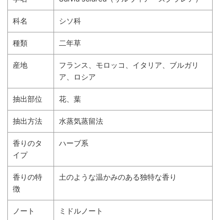
科名
シソ科
種類
二年草
産地
フランス、モロッコ、イタリア、ブルガリ
ア、ロシア
抽出部位
花、葉
抽出方法
水蒸気蒸留法
香りのタ
ハーブ系
イプ
香りの特
土のような温かみのある独特な香り
徴
ノート
ミドルノート