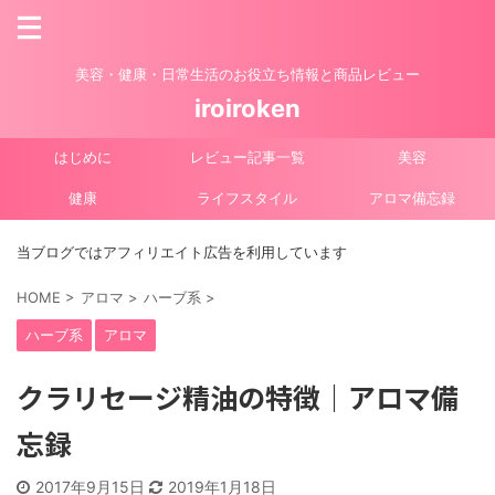
美容・健康・日常生活のお役立ち情報と商品レビュー
iroiroken
はじめに
レビュー記事一覧
美容
健康
ライフスタイル
アロマ備忘録
当ブログではアフィリエイト広告を利用しています
HOME
>
アロマ
>
ハーブ系
>
ハーブ系
アロマ
クラリセージ精油の特徴｜アロマ備
忘録
2017年9月15日
2019年1月18日