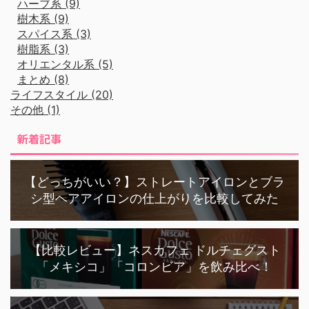
ハーブ系 (9)
樹木系 (9)
スパイス系 (3)
樹脂系 (3)
オリエンタル系 (5)
まとめ (8)
ライフスタイル (20)
その他 (1)
新着記事
【どっちがいい？】ストレートアイロンとブラ
シ型ヘアアイロンの仕上がりを比較してみた
【比較レビュー】ネスカフェ ドルチェグスト
「メキシコ」「コロンビア」を飲み比べ！