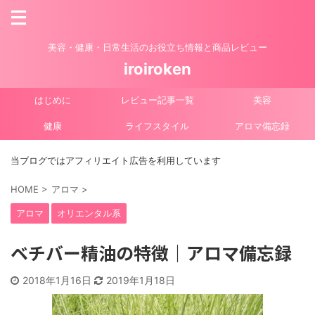
美容・健康・日常生活のお役立ち情報と商品レビュー
iroiroken
はじめに
レビュー記事一覧
美容
健康
ライフスタイル
アロマ備忘録
当ブログではアフィリエイト広告を利用しています
HOME
>
アロマ
>
アロマ
オリエンタル系
ベチバー精油の特徴｜アロマ備忘録
2018年1月16日
2019年1月18日