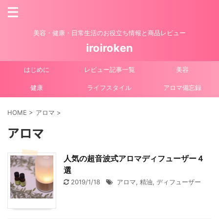
美容・健康・日常生活のお役立ち情報と商品レビュー
iroiroken
はじめに
レビュー記事一覧
美容
健康
ライフスタイル
アロマ備忘録
HOME
>
アロマ
>
アロマ
人気の超音波式アロマディフューザー４
選
2019/1/18
アロマ
,
精油
,
ディフューザー