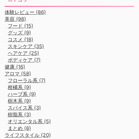
体験レビュー (86)
美容 (98)
フード (15)
グッズ (9)
コスメ (18)
スキンケア (35)
ヘアケア (25)
ボディケア (7)
健康 (16)
アロマ (58)
フローラル系 (7)
柑橘系 (9)
ハーブ系 (9)
樹木系 (9)
スパイス系 (3)
樹脂系 (3)
オリエンタル系 (5)
まとめ (8)
ライフスタイル (20)