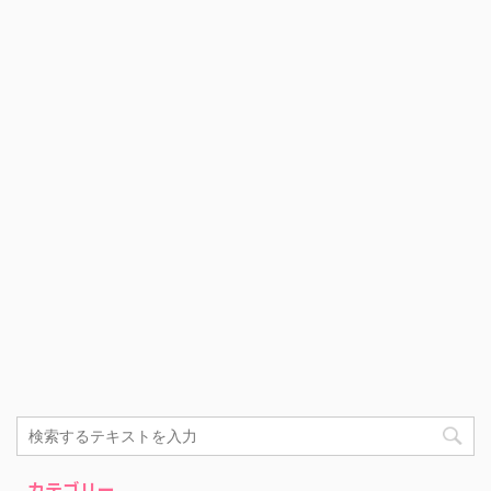
カテゴリー