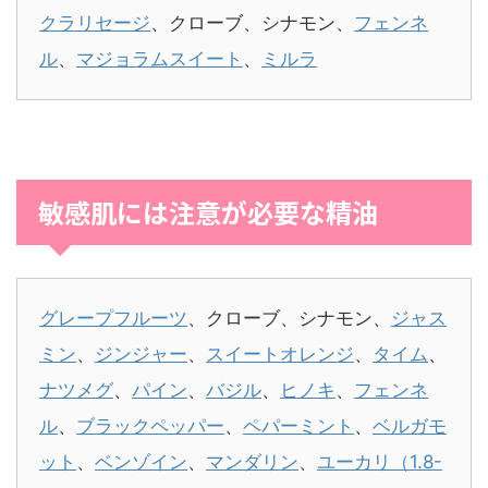
クラリセージ
、クローブ、シナモン、
フェンネ
ル
、
マジョラムスイート
、
ミルラ
敏感肌には注意が必要な精油
グレープフルーツ
、クローブ、シナモン、
ジャス
ミン
、
ジンジャー
、
スイートオレンジ
、
タイム
、
ナツメグ
、
パイン
、
バジル
、
ヒノキ
、
フェンネ
ル
、
ブラックペッパー
、
ペパーミント
、
ベルガモ
ット
、
ベンゾイン
、
マンダリン
、
ユーカリ（1.8-