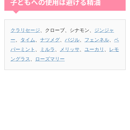
子どもへの使用は避ける精油
クラリセージ
、クローブ、シナモン、
ジンジャ
ー
、
タイム
、
ナツメグ
、
バジル
、
フェンネル
、
ペ
パーミント
、
ミルラ
、
メリッサ
、
ユーカリ
、
レモ
ングラス
、
ローズマリー