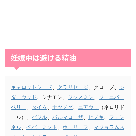
妊娠中は避ける精油
キャロットシード
、
クラリセージ
、クローブ、
シ
ダーウッド
、シナモン、
ジャスミン
、
ジュニパー
ベリー
、
タイム
、
ナツメグ
、
ニアウリ
（ネロリド
ール）、
バジル
、
パルマローザ
、
ヒノキ
、
フェン
ネル
、
ペパーミント
、
ホーリーフ
、
マジョラムス